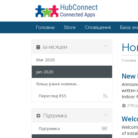
Головна
Store
Сповіщення
База зн
Но
за місяцем
Mar 2020
Головна
Jan 2020
New 
більш ранні новини...
Announci
written 
Перегляд RSS
Indoor M
27th J
Підтримка
Welc
Welcome
Підтримка
of insta