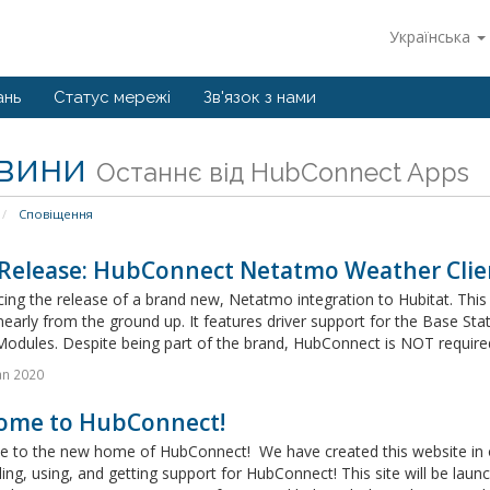
Українська
ань
Статус мережі
Зв'язок з нами
вини
Останнє від HubConnect Apps
Сповіщення
Release: HubConnect Netatmo Weather Clien
ng the release of a brand new, Netatmo integration to Hubitat. This i
nearly from the ground up. It features driver support for the Base S
odules. Despite being part of the brand, HubConnect is NOT required t
an 2020
ome to HubConnect!
 to the new home of HubConnect! We have created this website in o
lling, using, and getting support for HubConnect! This site will be lau