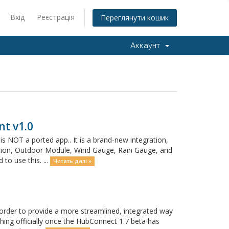
Вхід
Реєстрація
Переглянути кошик
Аккаунт
t v1.0
s NOT a ported app.. It is a brand-new integration,
tation, Outdoor Module, Wind Gauge, Rain Gauge, and
o use this. ...
Читать далі »
rder to provide a more streamlined, integrated way
nching officially once the HubConnect 1.7 beta has