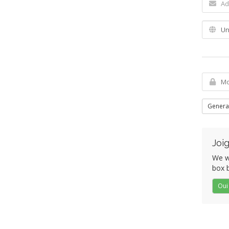
Genera
Joi
We wo
box b
Oui